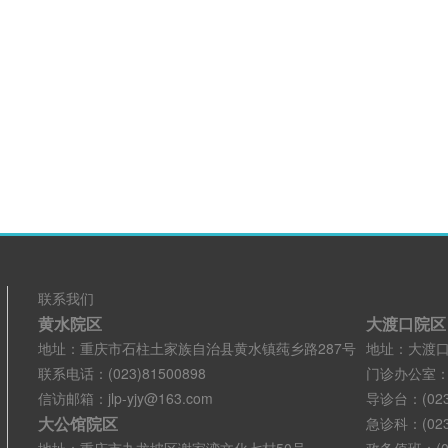
联系我们
黄水院区
大渡口院区
地址：重庆市石柱土家族自治县黄水镇莼乡路287号
地址：大渡口
联系电话：(023)81500898
门诊办公室：(02
信访邮箱：jlp-yjy@163.com
导诊台：(023)
大公馆院区
急诊科：(023)