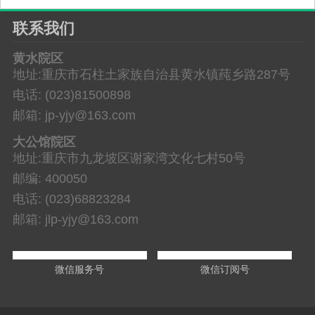
联系我们
黄水院区
地址:重庆市石柱土家族自治县黄水镇莼乡路287号
电话: (023)81500898
邮箱: jp-yjy@163.com
大公馆院区
地址:重庆市九龙坡区谢家湾文化七村50号
邮编: 400050
电话: (023)68823284
邮箱: jlp-yjy@163.com
微信服务号
微信订阅号