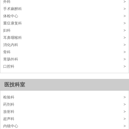
外科
>
手术麻醉科
>
体检中心
>
重症康复科
>
妇科
>
耳鼻咽喉科
>
消化内科
>
骨科
>
胃肠外科
>
口腔科
>
医技科室
检验科
>
药剂科
>
放射科
>
超声科
>
内镜中心
>