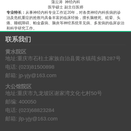
蒲云涛 神经内科
医学硕士 副主任医师
专业特长：
从事神经内科专业工作近20年，对各类神经内科疾病的诊
治及危机重症的抢救均具备丰富的临床经验，擅长脑梗死、眩晕、头
痛、睡眠障碍、帕金森病、脑炎等神经系统常见病、多发病的临床诊治
和科学研究工作。
联系我们
黄水院区
地址:重庆市石柱土家族自治县黄水镇莼乡路287号
电话: (023)81500898
邮箱: jp-yjy@163.com
大公馆院区
地址:重庆市九龙坡区谢家湾文化七村50号
邮编: 400050
电话: (023)68823284
邮箱: jlp-yjy@163.com