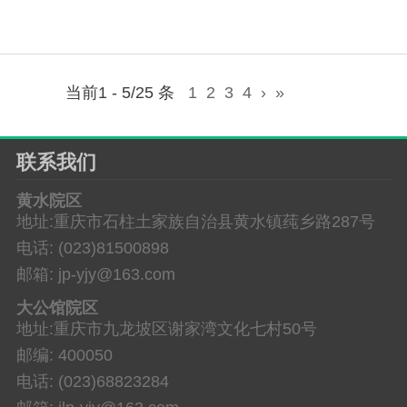
当前1 - 5/25 条
1
2
3
4
›
»
联系我们
黄水院区
地址:重庆市石柱土家族自治县黄水镇莼乡路287号
电话: (023)81500898
邮箱: jp-yjy@163.com
大公馆院区
地址:重庆市九龙坡区谢家湾文化七村50号
邮编: 400050
电话: (023)68823284