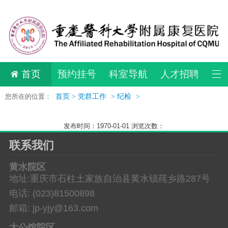
首页
预约挂号
科室导航
人才招聘
您所在的位置：
首页 >
党群工作
>
纪检
>
发布时间：1970-01-01 浏览次数：
联系我们
黄水院区
地址:重庆市石柱土家族自治县黄水镇莼乡路287号
电话: (023)81500898
邮箱: jp-yjy@163.com
大公馆院区