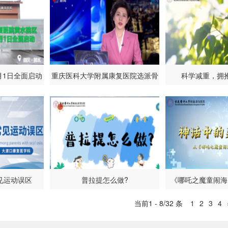
月1日全面启动
重庆医科大学附属康复医院选派骨
科学减重，拥
干开展帮扶
见运动误区
普拉提怎么做?
《哪吒之魔童闹海
当前1 - 8/32 条
1
2
3
4