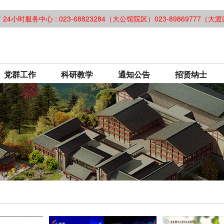
24小时服务中心 : 023-68823284（大公馆院区）023-89869777（
党群工作
科研教学
通知公告
招贤纳士