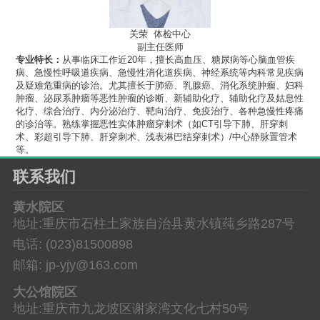
关
荣 体检中心
副主任医师
专业特长：
从事临床工作近20年，擅长高血压、糖尿病等心脑血管疾
病、急慢性呼吸道疾病、急慢性消化道疾病、神经系统等内科常见疾病
及疑难危重病的诊治。尤其擅长于肺癌、乳腺癌、消化系统肿瘤、妇科
肿瘤、泌尿系肿瘤等恶性肿瘤的诊断、新辅助化疗、辅助化疗及姑息性
化疗、综合治疗、内分泌治疗、靶向治疗、免疫治疗、各种急慢性疼痛
的诊治等。熟练掌握恶性实体肿瘤穿刺术（如CT引导下肺、肝穿刺
术、彩超引导下肺、肝穿刺术、浅表淋巴结穿刺术）/中心静脉置管术
等。
联系我们
黄水院区
地址:重庆市石柱土家族自治县黄水镇莼乡路287号
电话: (023)81500898
邮箱: jp-yjy@163.com
大公馆院区
地址:重庆市九龙坡区谢家湾文化七村50号