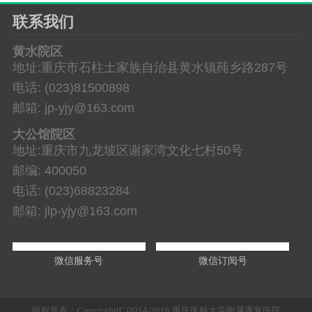
联系我们
黄水院区
地址:重庆市石柱土家族自治县黄水镇莼乡路287号
电话: (023)81500898
邮箱: jp-yjy@163.com
大公馆院区
地址:重庆市九龙坡区谢家湾文化七村50号
邮编: 400050
电话: (023)68823284
邮箱: jlp-yjy@163.com
微信服务号
微信订阅号
版权所有：Copyright(C)2014-2016 重庆医科大学附属康复医院