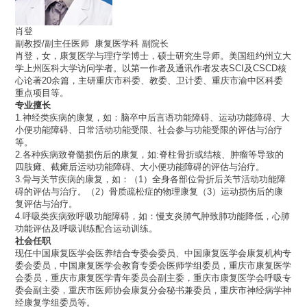
肖登
副教授/副主任医师 康复医学科 副院长
肖登，女，康复医学与理疗学博士，硕士研究生导师。美国纽约州立大
学上州医科大学访问学者。以第一作者及通讯作者发表SCI及CSCD核
心论著20余篇，主研重庆市科委、教委、卫计委、重庆市渝中区科委
重点项目等。
专业擅长
1.神经类疾病的康复，如：脑卒中后言语功能障碍、运动功能障碍、大
小便功能障碍、日常活动功能受限、社会参与功能受限的评估与治疗
等。
2.各种疾病致脊髓损伤后的康复，如:脊柱骨折或结核、肿瘤等导致的
四肢瘫、截瘫后运动功能障碍、大小便功能障碍的评估与治疗。
3.骨与关节疾病的康复，如：（1）全身各部位骨折后关节活动功能障
碍的评估与治疗。（2）骨质疏松症的物理康复（3）运动损伤后的康
复评估与治疗。
4.呼吸类疾病致呼吸功能障碍，如：慢支炎肺气肿致肺功能降低，心肺
功能评估及呼吸训练配合运动训练。
社会任职
现任中国康复医学会医养结合专委会委员、中国康复医学会康复机构专
委会委员，中国康复医学会教育专委会医师学组委员，重庆市康复医学
会委员，重庆市康复医学青年委员会副主委，重庆市康复医学会呼吸专
委会副主委，重庆市医师协会康复分会秘书兼委员，重庆市神经病学神
经康复学组委员等。