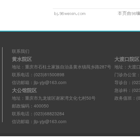
联系我们
黄水院区
大渡口院区
地址：重庆市石柱土家族自治县黄水镇莼乡路287号
地址：大渡口
联系电话：(023)81500898
门诊办公室：(02
信访邮箱：jlp-yjy@163.com
导诊台：(023)
大公馆院区
急诊科：(023)
地址：重庆市九龙坡区谢家湾文化七村50号
政务值班：(02
邮政编码：400050
联系电话：(023)68823284
信访邮箱：jlp-yjy@163.com