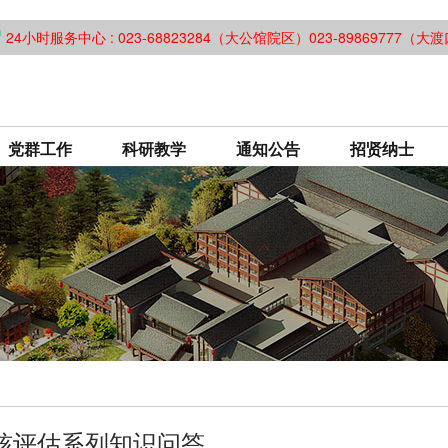
24小时服务中心 : 023-68823284（大公馆院区）023-89869777（
党群工作
科研教学
通知公告
招贤纳士
核评估系列知识问答