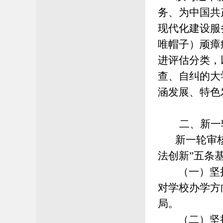
务、为中国共
现代化建设服
唯帽子）顽瘴
进评估分类，
查、自纠的大
涵发展、特色
二
、
新一
新一轮审核
法创新”五条
（一）
坚
对学校办学方
局。
（二）
坚