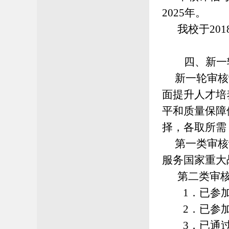
2025年。
我校于
20
四、
新一
新一轮审核评
面提升人才培
平和质量保障
择
，各取所需
第一类审核评
服务国家重大
第二类审核
1．
已参
2．
已参
3．
已通