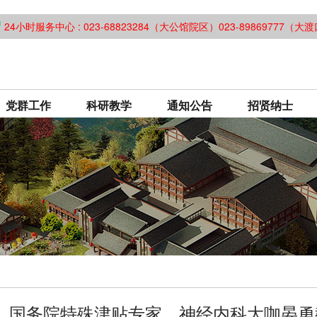
24小时服务中心 : 023-68823284（大公馆院区）023-89869777（
党群工作
科研教学
通知公告
招贤纳士
】国务院特殊津贴专家、神经内科大咖晏勇