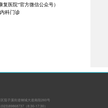
康复医院”官方微信公众号）
内科门诊
区茄子溪街道钢城大道南段260号
3)89868737（8:30-17:30）