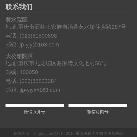
联系我们
黄水院区
地址:重庆市石柱土家族自治县黄水镇莼乡路287号
电话: (023)81500898
邮箱: jp-yjy@163.com
大公馆院区
地址:重庆市九龙坡区谢家湾文化七村50号
邮编: 400050
电话: (023)68823284
邮箱: jlp-yjy@163.com
微信服务号
微信订阅号
版权所有：Copyright(C)2014-2016 重庆医科大学附属康复医院