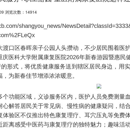
09 浏览次数：14914
cqcb.com/shangyou_news/NewsDetail?classId=333
.com%2FLeQx
大渡口区春晖亲子公园人头攒动，不少居民围着医
重庆医科大学附属康复医院2026年新春游园暨惠民
并行的形式，将优质健康服务送到辖区居民身边，用
福，为新春佳节增添浓浓暖意。
多个功能区域，义诊服务区内，医护人员免费测量
耐心解答居民关于常见病、慢性病的健康疑问，结
复体验区不仅推出特色康复理疗、耳穴压丸等免费
近距离感受中医药与康复理疗的独特魅力；趣味活