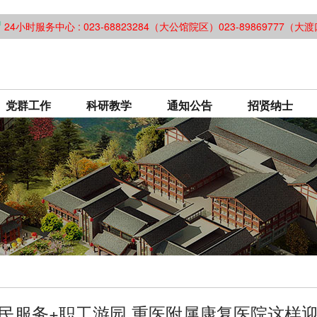
24小时服务中心 : 023-68823284（大公馆院区）023-89869777（
党群工作
科研教学
通知公告
招贤纳士
惠民服务+职工游园 重医附属康复医院这样