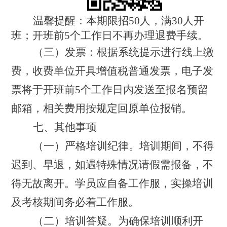
温馨提醒：
本期限
招
5
0
人，
满
30
人开
班
；
开班前
5
个工作日不再办理退费手续
。
（
三
）发票：
根据
系统提示进行线上缴
费，
收费单位开具增值税普通发票，
电子发
票将于开班前
5
个工作日
内
发送至报名
预留
邮箱
，
相关费用按规定回原单位报销
。
七、其他事项
（一）严格培训纪律。
培训期间，不得
迟到、早退，如遇特殊情况请假需报备，不
得无故离开。
学员应自备
工作服
，实操培训
及考核期间务必着
工作服
。
（二）培训答疑。
为确保培训顺利开