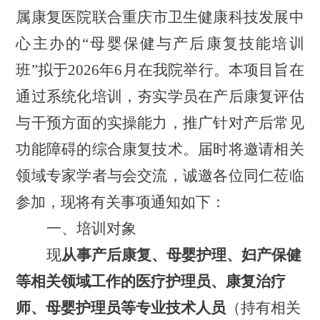
属康复医院
联合
重庆市卫生健康科技发展中
心主办的
“
母婴保健与产后康复技能培训
班
”
拟于
2026
年
6
月
在我院
举行。本项目旨在
通过系统化培训，夯实学员在产后康复评估
与干预方面的实操能力，推广针对产后常见
功能障碍的综合康复技术。届时将邀请相关
领域专家学者与会交流，诚邀各位同仁莅临
参加，现将有关事项通知如下：
一、培训对象
现
从事产后康复、母婴护理、妇产保健
等相关领域工作
的
医疗护理员、康复治疗
师、母婴护理员等专业技术人员
（持有相关