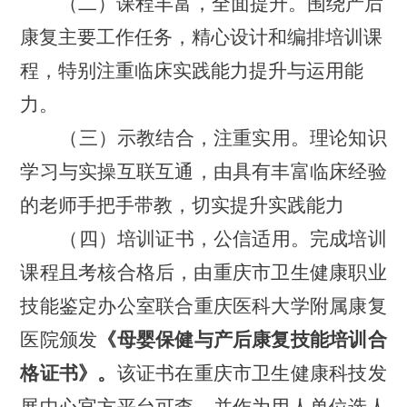
（二）课程丰富，全面提升
。
围绕
产后
康复
主要工作任务，精心设计和编排培训课
程，特别注重临床实践能力提升与运用能
力。
（
三
）
示教结合
，
注重实用。
理论知识
学习与实操互联互
通，
由
具有丰富临床经验
的老师手把手带教，切实提升实
践能力
（
四
）
培训证书
，
公信适用。
完成培训
课程且考核合格后，由
重庆市卫生健康职业
技能鉴定办公室
联合重庆医科大学附属康复
医院颁发
《母婴保健与产后康复技能培训合
格证书》。
该
证书在
重庆市卫生健康科技发