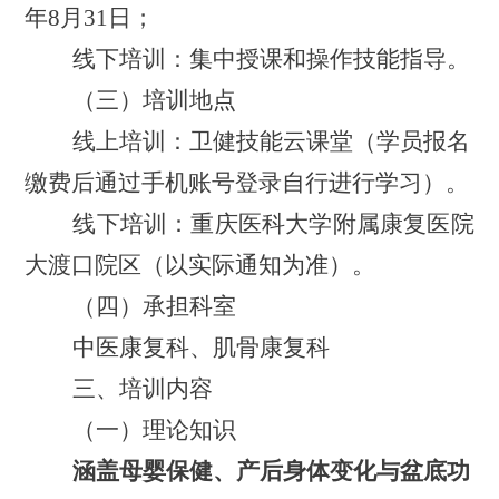
年
8
月
31
日
；
线下培训：集中授课和操作技能指导
。
（三）培训地点
线上培训：
卫健技能云课堂
（
学员
报名
缴费后
通过
手机
账号登录
自行进行
学习
）。
线下培训：重庆医科大学附属康复医院
大渡口院区
（以实际
通知为准）。
（
四
）
承担科室
中医康复科、肌骨康复科
三、培训内容
（
一
）
理论知识
涵盖
母婴保健、
产后身体变化与盆底功