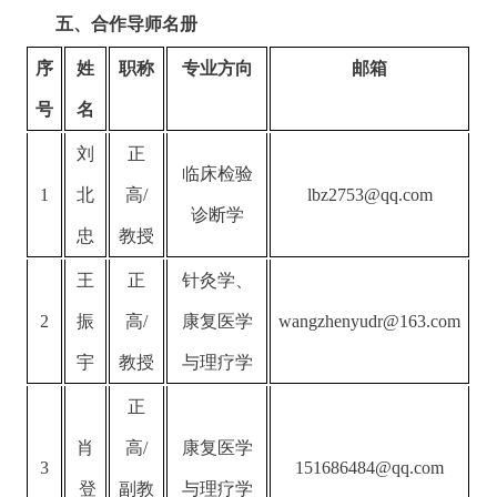
五、合作导师名册
序
姓
职称
专业方向
邮箱
号
名
刘
正
临床检验
1
北
高
/
lbz2753@qq.com
诊断学
忠
教授
王
正
针灸学、
2
振
高
/
康复医学
wangzhenyudr@163.com
宇
教授
与理疗学
正
肖
高
/
康复医学
3
151686484@qq.com
登
副教
与理疗学