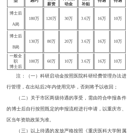
型
遇约
待遇
待遇
薪资
动金
补贴
博士后
180万
120万
30万
3.6万
16万
10万
A
岗
博士后
130万
80万
20万
3.6万
16万
10万
B
岗
一般全
职
100万
60万
10万
3.6万
16万
10万
博士后
注：（一）科研启动金按照医院科研经费管理办法进
行管理，在出站后
2年内使用完毕，否则将予以收回；
（二）
关于市区两级待遇的享受，需由符合申报条件
的博士后自行按照既定的申报流程进行申请，以重庆市、
区当年资助政策为准。
（三）
以上待遇的发放严格按照《重庆医科大学附属