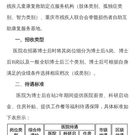
残疾儿童康复救助定点服务机构（肢体类别、孤独症类
别、智力类别）、重庆市残疾人联合会脊髓损伤者自助互
助康复服务基地。
一、招收类型
医院在招募博士后时将其岗位细分为博士后
A岗、博士
后B岗以及一般全职博士后三个类别。博士后可根据自身
满足的
业绩条件
选择相应档次（或类别）
。
二、
待遇标准
医院为博士后在站
2年期间提供医院薪资、科研启动
金、住房补贴、提供工作餐等福利待遇保障，具体标准如
下表所示：
医院待遇
岗位类
综合待
市级
区级
医院
科研启
住房