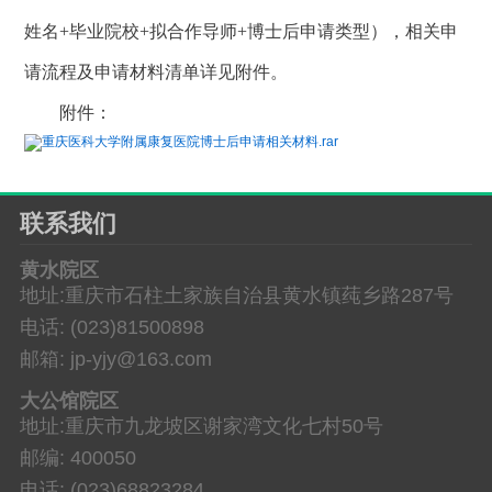
姓名+毕业院校+拟合作导师+博士后申请类型），相关申
请流程及申请材料清单详见附件。
附件：
重庆医科大学附属康复医院博士后申请相关材料.rar
联系我们
黄水院区
地址:重庆市石柱土家族自治县黄水镇莼乡路287号
电话: (023)81500898
邮箱: jp-yjy@163.com
大公馆院区
地址:重庆市九龙坡区谢家湾文化七村50号
邮编: 400050
电话: (023)68823284