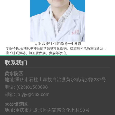
肖争 教授/主任医师/博士生导师
专业特长:长期从事神经病学领域常见疾病、疑难病和危急重症诊治，
擅长睡眠障碍、脑血管疾病、癫痫等诊治。
联系我们
黄水院区
地址:重庆市石柱土家族自治县黄水镇莼乡路287号
电话: (023)81500898
邮箱: jp-yjy@163.com
大公馆院区
地址:重庆市九龙坡区谢家湾文化七村50号