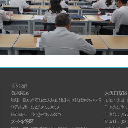
联系我们
黄水院区
大渡口院区
地址：重庆市石柱土家族自治县黄水镇莼乡路287号
地址：大渡口
联系电话：(023)81500898
门诊办公室：(02
信访邮箱：jlp-yjy@163.com
导诊台：(023)
大公馆院区
急诊科：(023)