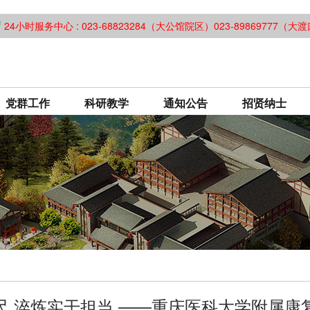
24小时服务中心 : 023-68823284（大公馆院区）023-89869777（
党群工作
科研教学
通知公告
招贤纳士
尺 淬炼实干担当 ——重庆医科大学附属康复