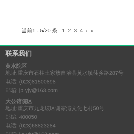
当前1 - 5/20 条
1
2
3
4
›
»
联系我们
黄水院区
地址:重庆市石柱土家族自治县黄水镇莼乡路287号
电话: (023)81500898
邮箱: jp-yjy@163.com
大公馆院区
地址:重庆市九龙坡区谢家湾文化七村50号
邮编: 400050
电话: (023)68823284