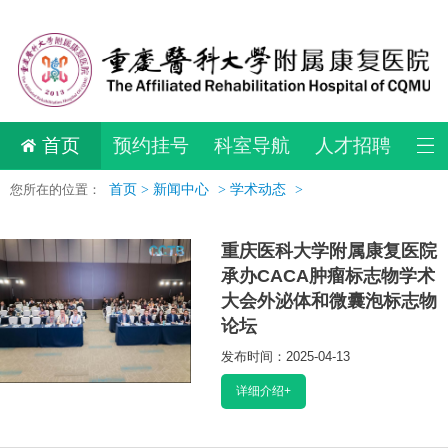
首页
预约挂号
科室导航
人才招聘
您所在的位置：
首页 >
新闻中心
>
学术动态
>
重庆医科大学附属康复医院
承办CACA肿瘤标志物学术
大会外泌体和微囊泡标志物
论坛
发布时间：2025-04-13
阅读：33708
详细介绍+