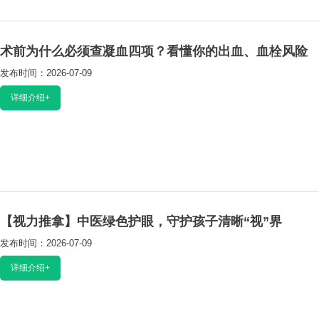
术前为什么必须查凝血四项？看懂你的出血、血栓风险
发布时间：2026-07-09
阅读：812
详细介绍+
【视力推拿】中医绿色护眼，守护孩子清晰“视”界
发布时间：2026-07-09
阅读：498
详细介绍+