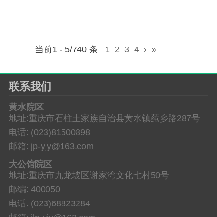
当前1 - 5/740 条
1
2
3
4
›
»
联系我们
黄水院区
地址:重庆市石柱土家族自治县黄水镇莼乡路287号
电话: (023)81500898
邮箱: jp-yjy@163.com
大公馆院区
地址:重庆市九龙坡区谢家湾文化七村50号
邮编: 400050
电话: (023)68823284