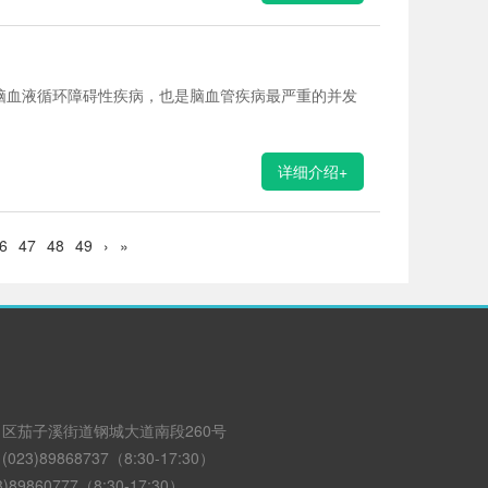
的脑血液循环障碍性疾病，也是脑血管疾病最严重的并发
详细介绍+
6
47
48
49
›
»
区茄子溪街道钢城大道南段260号
3)89868737（8:30-17:30）
89860777（8:30-17:30）