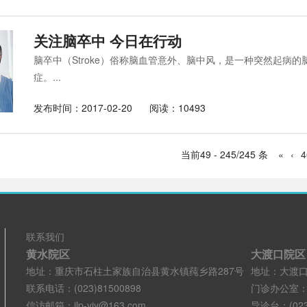
关注脑卒中 今日在行动
脑卒中（Stroke）俗称脑血管意外、脑中风，是一种突然起病
症。...
发布时间：2017-02-20
阅读：10493
当前49 - 245/245 条
«
‹
4
联系我们
黄水院区
大渡口院区
地址：重庆市石柱土家族自治县黄水镇莼乡路287号
地址：大渡口
联系电话：(023)81500898
门诊办公室：(02
信访邮箱：jlp-yjy@163.com
导诊台：(023)