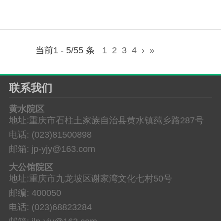
当前1 - 5/55 条
1
2
3
4
›
»
联系我们
黄水院区
地址:重庆市石柱土家族自治县黄水镇莼乡路287号
电话: (023)81500898
邮箱: jp-yjy@163.com
大公馆院区
地址:重庆市九龙坡区谢家湾文化七村50号
邮编: 400050
电话: (023)68823284